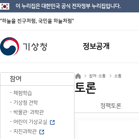
이 누리집은 대한민국 공식 전자정부 누리집입니다.
"하늘을 친구처럼, 국민을 하늘처럼"
정보공개
참여·소통
소통
참여
토론
체험학습
기상청 견학
정책토론
박물관·과학관
어린이 기상교실
지진과학관