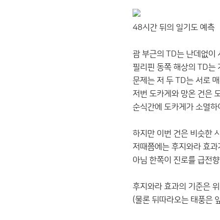
48시간 뒤의 일기도 예측
괌 부근의 TD는 난데없이
필리핀 동쪽 해상의 TD는
문제는 저 두 TD는 서로 
저번 도카게와 망온 건은 
순식간에 도카게가 소멸하
하지만 이번 건은 비슷한 
저때쯤에는 후지와라 효과
아님 한쪽이 진로를 급전향
후지와라 효과의 기준은 위.
(물론 뒤따라오는 태풍은 