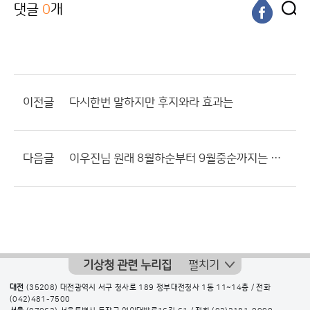
댓글
0
개
이전글
다시한번 말하지만 후지와라 효과는
다음글
이우진님 원래 8월하순부터 9월중순까지는 남부지방에 비가 잦을시기
기상청 관련 누리집
펼치기
대전
(35208) 대전광역시 서구 청사로 189 정부대전청사 1동 11~14층 / 전화
(042)481-7500