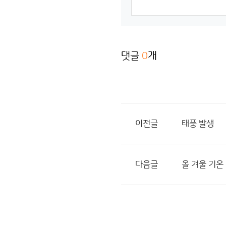
댓글
0
개
이전글
태풍 발생
다음글
올 겨울 기온