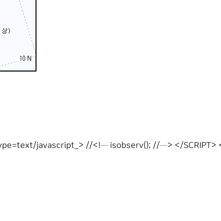
ype=text/javascript_> //<!─ isobserv(); //─> </SCRIPT>