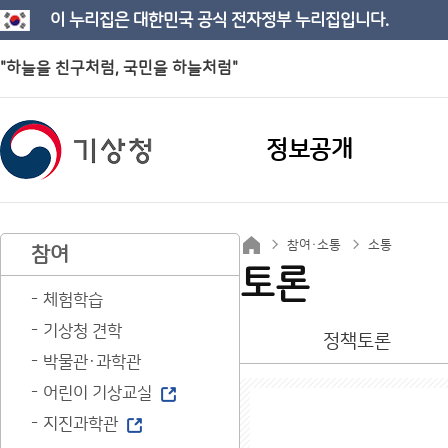
이 누리집은 대한민국 공식 전자정부 누리집입니다.
"하늘을 친구처럼, 국민을 하늘처럼"
정보공개
참여·소통
소통
참여
토론
체험학습
기상청 견학
정책토론
박물관·과학관
어린이 기상교실
지진과학관