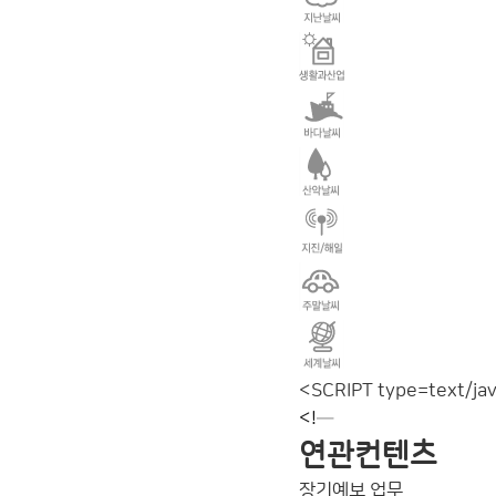
<SCRIPT type=text/java
<!─
연관컨텐츠
장기예보 업무