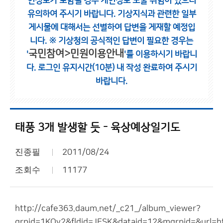
인정보가 포함될 경우 개인정보 노출 위험이 있으니
유의하여 주시기 바랍니다.
기상지식과 관련한 일부
게시물에 대해서는 선별하여 답변을 게재할 예정입
니다.
※ 기상청의 공식적인 답변이 필요한 경우는
국민참여>민원이용안내
'
'를 이용하시기 바랍니
다.
로그인 유지시간(10분) 내 작성 완료하여 주시기
바랍니다.
태풍 3개 발생할 듯 - 육상예상일기도
진종필
2011/08/24
조회수
11177
http://cafe363.daum.net/_c21_/album_viewer?
grpid=1KOv2&fldid=JESK&dataid=12&mgrpid=&url=ht