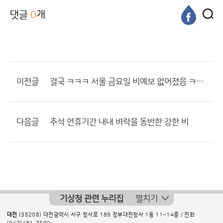
댓글
0
개
이전글
결국 ㅋㅋㅋ 서울 금요일 비예보 없어졌음 ㅋㅋㅋㅋ 대박인데요???
다음글
추석 연휴기간 내내 벼락을 동반한 강한 비
기상청 관련 누리집
펼치기
대전
(35208) 대전광역시 서구 청사로 189 정부대전청사 1동 11~14층 / 전화