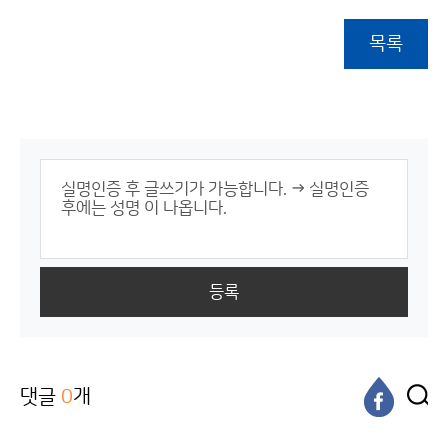
목록
등록
댓글
0
개