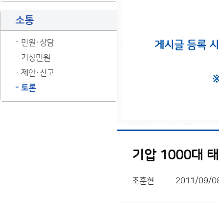
소통
민원·상담
게시글 등록 
기상민원
제안·신고
토론
기압 1000대 태풍
조훈현
2011/09/0