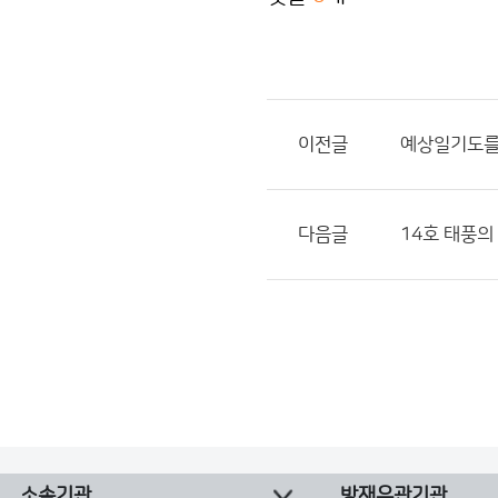
이전글
예상일기도를 
다음글
14호 태풍의
소속기관
방재유관기관