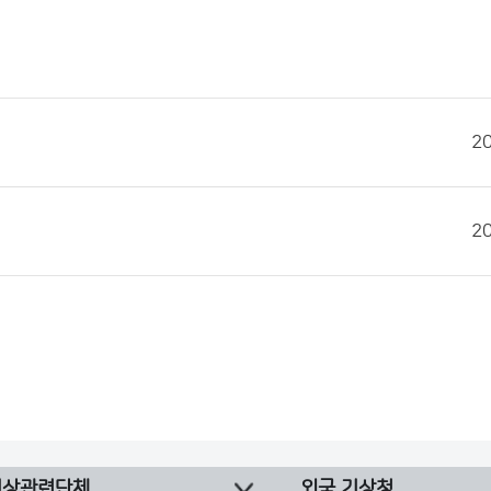
2
2
기상관련단체
외국 기상청