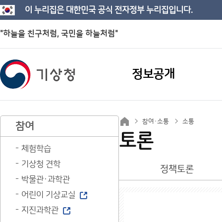
이 누리집은 대한민국 공식 전자정부 누리집입니다.
"하늘을 친구처럼, 국민을 하늘처럼"
정보공개
참여·소통
소통
참여
토론
체험학습
기상청 견학
정책토론
박물관·과학관
어린이 기상교실
지진과학관