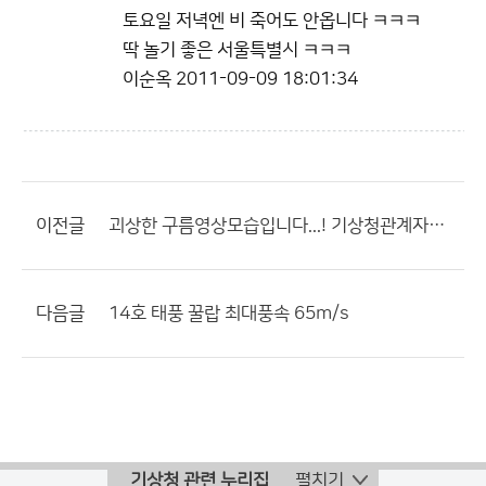
토요일 저녁엔 비 죽어도 안옵니다 ㅋㅋㅋ
딱 놀기 좋은 서울특별시 ㅋㅋㅋ
이순옥
2011-09-09 18:01:34
이전글
괴상한 구름영상모습입니다...! 기상청관계자님 무엇인가요..?
다음글
14호 태풍 꿀랍 최대풍속 65m/s
기상청 관련 누리집
펼치기