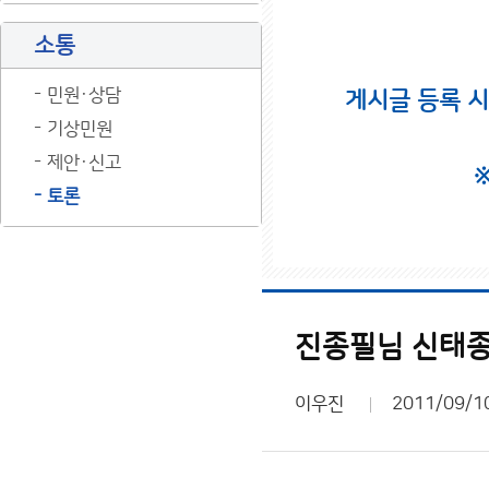
소통
민원·상담
게시글 등록 
기상민원
제안·신고
토론
진종필님 신태종님
이우진
2011/09/1