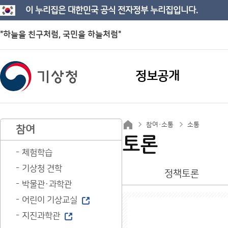
이 누리집은 대한민국 공식 전자정부 누리집입니다.
"하늘을 친구처럼, 국민을 하늘처럼"
정보공개
참여·소통
소통
참여
토론
체험학습
기상청 견학
정책토론
박물관·과학관
어린이 기상교실
지진과학관