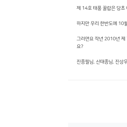
제 14호 태풍 꿀랍은 당
하지만 우리 한반도에 10월
그러면요 작년 2010년 제
요?
진종필님. 신태종님. 진상우