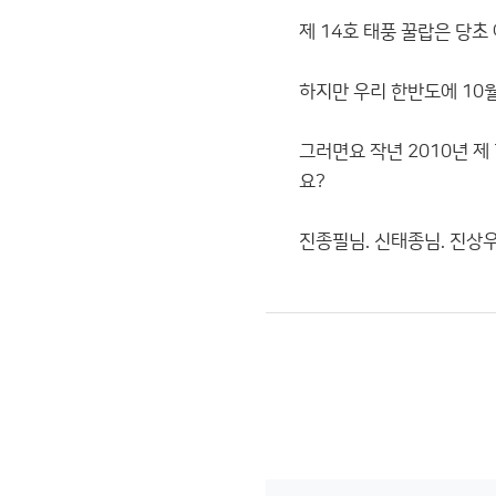
제 14호 태풍 꿀랍은 당
하지만 우리 한반도에 10월
그러면요 작년 2010년 제
요?
진종필님. 신태종님. 진상우