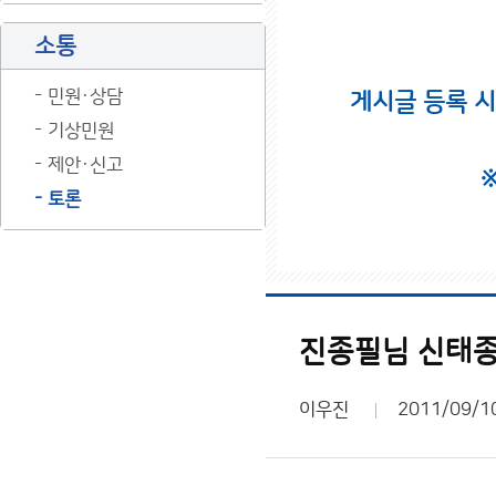
소통
민원·상담
게시글 등록 
기상민원
제안·신고
토론
진종필님 신태종님
이우진
2011/09/1