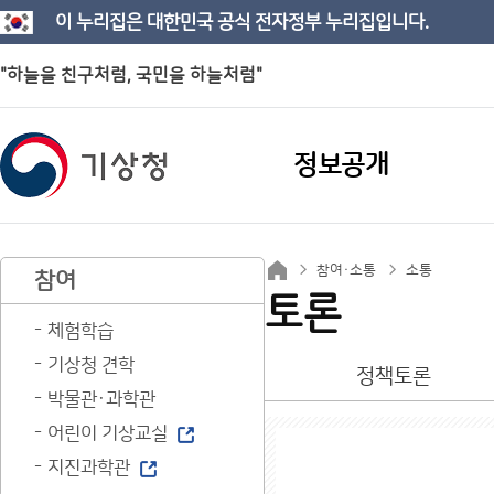
이 누리집은 대한민국 공식 전자정부 누리집입니다.
"하늘을 친구처럼, 국민을 하늘처럼"
정보공개
참여·소통
소통
참여
토론
체험학습
기상청 견학
정책토론
박물관·과학관
어린이 기상교실
지진과학관