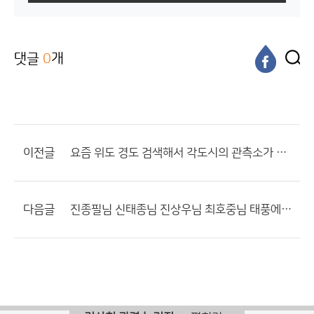
댓글
0
개
이전글
요즘 위도 경도 검색해서 각도시의 관측소가 어디있는지
다음글
진종필님 신태종님 진상우님 최호중님 태풍에 질문있습니다 ........