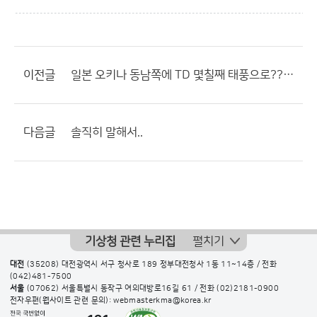
이전글
일본 오키나 동남쪽에 TD 몇칠째 태풍으로????????
다음글
솔직히 말해서..
기상청 관련 누리집
펼치기
대전
(35208) 대전광역시 서구 청사로 189 정부대전청사 1동 11~14층 / 전화
(042)481-7500
서울
(07062) 서울특별시 동작구 여의대방로16길 61 / 전화
(02)2181-0900
전자우편(웹사이트 관련 문의): webmasterkma@korea.kr