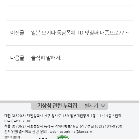
이전글
일본 오키나 동남쪽에 TD 몇칠째 태풍으로????????
다음글
솔직히 말해서..
기상청 관련 누리집
펼치기
대전
(35208) 대전광역시 서구 청사로 189 정부대전청사 1동 11~14층 / 전화
(042)481-7500
서울
(07062) 서울특별시 동작구 여의대방로16길 61 / 전화
(02)2181-0900
전자우편(웹사이트 관련 문의): webmasterkma@korea.kr