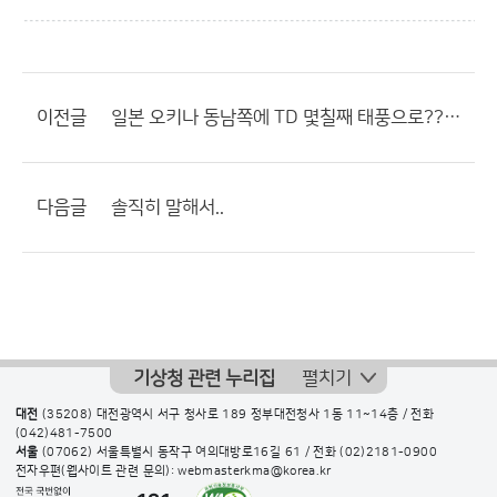
이전글
일본 오키나 동남쪽에 TD 몇칠째 태풍으로????????
다음글
솔직히 말해서..
기상청 관련 누리집
펼치기
대전
(35208) 대전광역시 서구 청사로 189 정부대전청사 1동 11~14층 / 전화
(042)481-7500
서울
(07062) 서울특별시 동작구 여의대방로16길 61 / 전화
(02)2181-0900
전자우편(웹사이트 관련 문의): webmasterkma@korea.kr