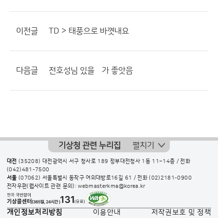
이전글
TD > 태풍으로 바꼇내요
다음글
전호성님 있을뗴가 좋앗음
기상청 관련 누리집
펼치기
대전
(35208) 대전광역시 서구 청사로 189 정부대전청사 1동 11~14층 / 전화
(042)481-7500
서울
(07062) 서울특별시 동작구 여의대방로16길 61 / 전화
(02)2181-0900
전자우편(웹사이트 관련 문의): webmasterkma@korea.kr
개인정보처리방침
이용안내
저작권보호 및 정책