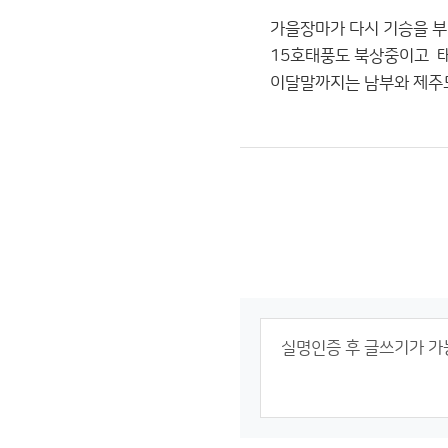
가을장마가 다시 기승을 
15호태풍도 북상중이고 
이달말까지는 남부와 제주