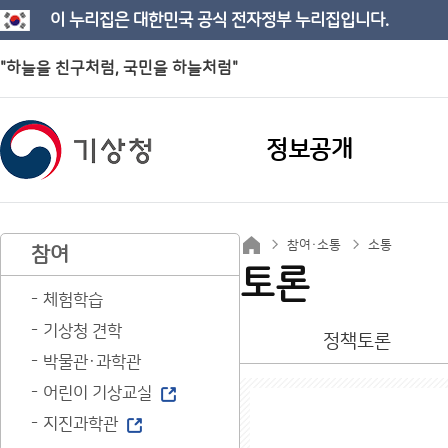
이 누리집은 대한민국 공식 전자정부 누리집입니다.
"하늘을 친구처럼, 국민을 하늘처럼"
정보공개
참여·소통
소통
참여
토론
체험학습
기상청 견학
정책토론
박물관·과학관
어린이 기상교실
지진과학관