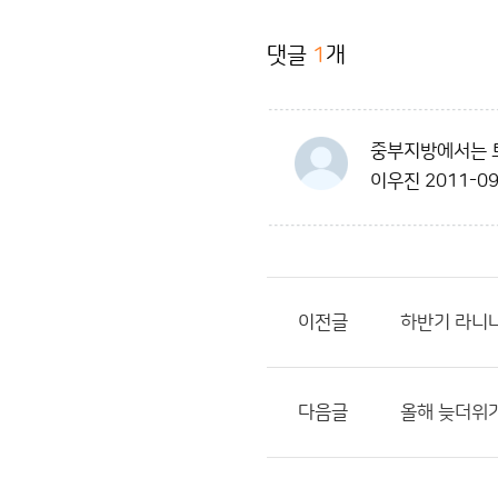
댓글
1
개
중부지방에서는 토
이우진
2011-09
이전글
하반기 라니냐
다음글
올해 늦더위가