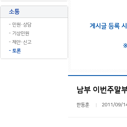
소통
민원·상담
게시글 등록 
기상민원
제안·신고
토론
남부 이번주말부
한동훈
2011/09/1