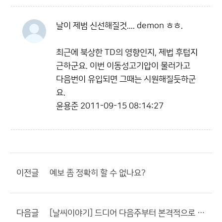
날이 제범 신선해질것.... demon ㅎㅎ.
최근에 북상한 TD의 영향인지, 제법 후텁지
근하군요. 이번 이동성고기압이 물러가고
다음번이 유입되면 그때는 시원해질듯하군
요.
윤용준
2011-09-15 08:14:27
이전글
예보 좀 정확히 할 수 없나요?
다음글
[날씨이야기] 드디어 다음주부터 본격적으로 기온이 떨어지기 시작하는군요