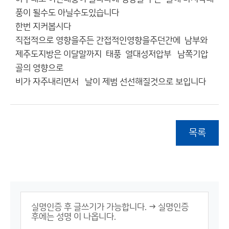
풍이 될수도 아닐수도있습니다
한번 지커봅시다
직접적으로 영향을주든 간접적인영향을주던간에 남부와
제주도지방은 이달말까지 태풍 열대성저압부 남쪽기압
골의 영향으로
비가 자주내리면서 날이 제범 선선해질것으로 보입니다
목록