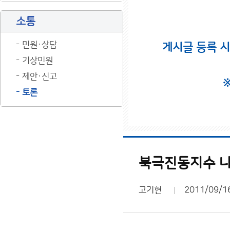
소통
민원·상담
게시글 등록 
기상민원
제안·신고
토론
북극진동지수 나
고기현
2011/09/1