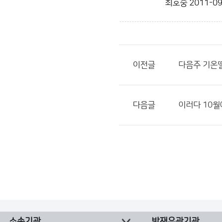
최호중
2011-09
이전글
다음주 기온떨
다음글
이러다 10월
소속기관
방재유관기관