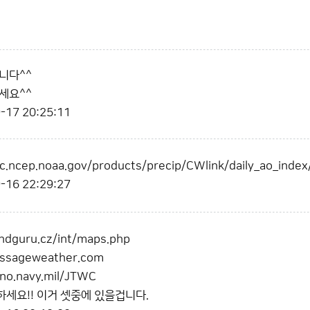
니다^^
세요^^
-17 20:25:11
c.ncep.noaa.gov/products/precip/CWlink/daily_ao_index
-16 22:29:27
ndguru.cz/int/maps.php
assageweather.com
no.navy.mil/JTWC
세요!! 이거 셋중에 있을겁니다.