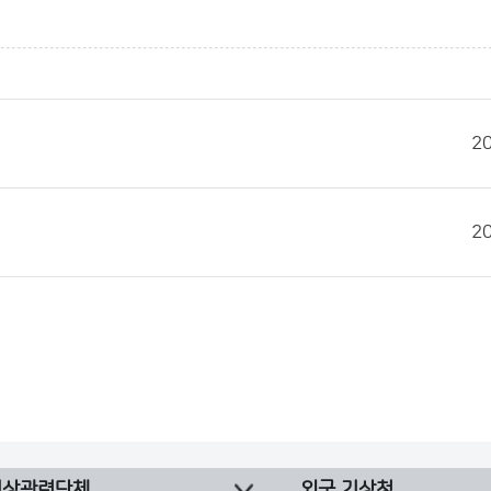
2
2
기상관련단체
외국 기상청