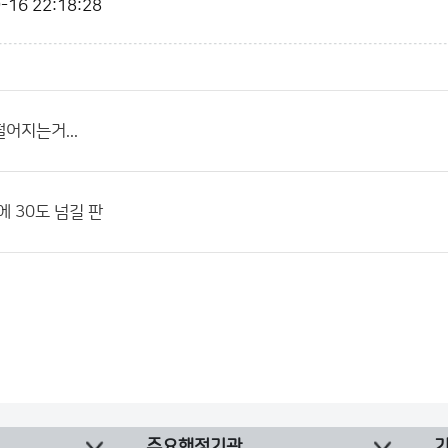
-16 22:18:28
어지는거...
에 30도 넘길 판
주요행정기관