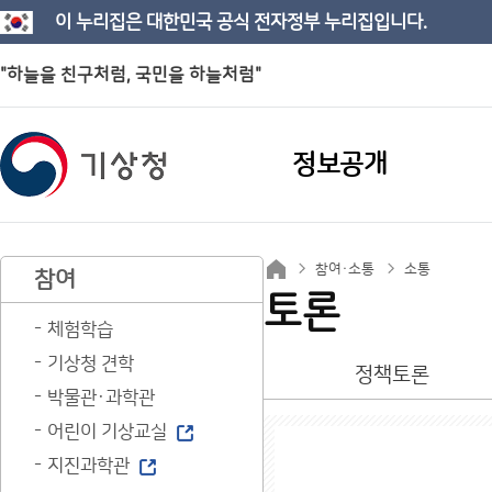
이 누리집은 대한민국 공식 전자정부 누리집입니다.
"하늘을 친구처럼, 국민을 하늘처럼"
정보공개
참여·소통
소통
참여
토론
체험학습
기상청 견학
정책토론
박물관·과학관
어린이 기상교실
지진과학관