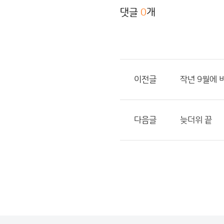
댓글
0
개
이전글
작년 9월에 
다음글
늦더위 끝