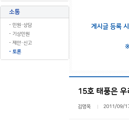
소통
민원·상담
게시글 등록 
기상민원
제안·신고
토론
15호 태풍은 우
김명옥
2011/09/1