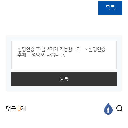
목록
등록
댓글
0
개