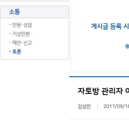
소통
민원·상담
게시글 등록 
기상민원
제안·신고
토론
자토방 관리자 
김성진
2011/09/1