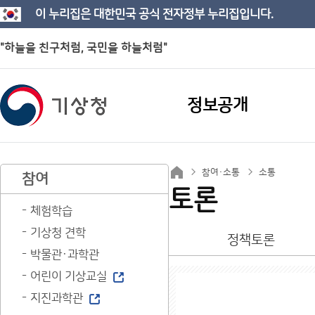
이 누리집은 대한민국 공식 전자정부 누리집입니다.
"하늘을 친구처럼, 국민을 하늘처럼"
정보공개
참여·소통
소통
참여
토론
체험학습
기상청 견학
정책토론
박물관·과학관
어린이 기상교실
지진과학관