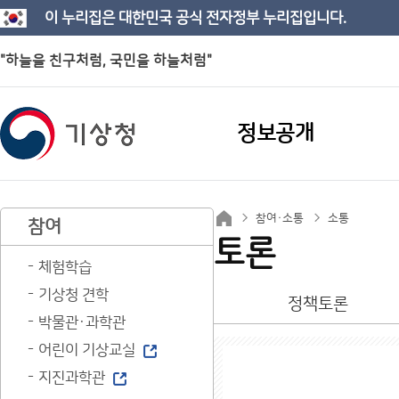
이 누리집은 대한민국 공식 전자정부 누리집입니다.
"하늘을 친구처럼, 국민을 하늘처럼"
정보공개
참여·소통
소통
참여
토론
체험학습
기상청 견학
정책토론
박물관·과학관
어린이 기상교실
지진과학관