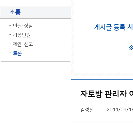
소통
민원·상담
게시글 등록 
기상민원
제안·신고
토론
자토방 관리자 
김성진
2011/09/1