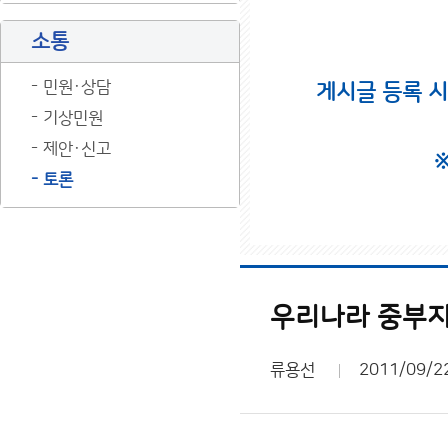
소통
민원·상담
게시글 등록 
기상민원
제안·신고
토론
우리나라 중부지
류용선
2011/09/2