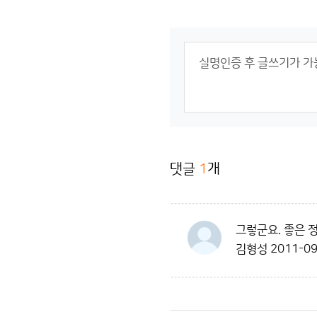
댓글
1
개
그렇군요. 좋은 
김형성
2011-09