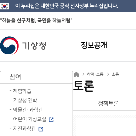
이 누리집은 대한민국 공식 전자정부 누리집입니다.
"하늘을 친구처럼, 국민을 하늘처럼"
정보공개
참여·소통
소통
참여
토론
체험학습
기상청 견학
정책토론
박물관·과학관
어린이 기상교실
지진과학관