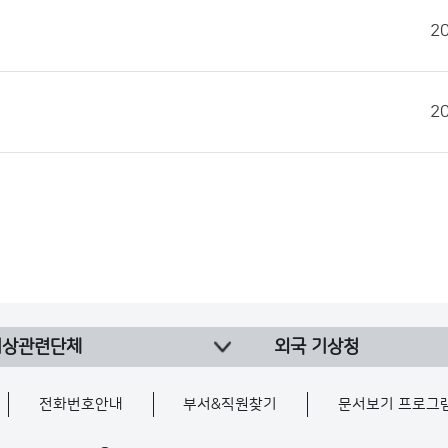
2
2
기상관련단체
외국 기상청
전화번호안내
부서&직원찾기
문서보기 프로그