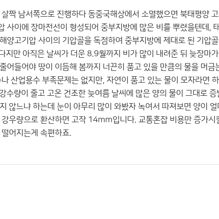
고 살짝 남서쪽으로 진행하다 동중국해상에서 소멸했으면 북태평양 
 사이에 장마전선이 형성되어 중부지방에 많은 비를 뿌렸을텐데, 태
해양고기압 사이의 기압골을 독점하여 중부지방에 제대로 된 기압골
왔다지만 아직은 날씨가 더운 8.9월까지 비가 많이 내려준 뒤 늦장마
어들어야 땅이 이듬해 봄까지 너끈히 품고 있을 만큼의 물을 머금는데..
수나 산업용수 부족문제는 없지만, 자연이 품고 있는 물이 모자라면 
 강수량이 줄고 고온 건조한 늦여름 날씨에 많은 양의 물이 그대로 
지 않느냐 하는데 눈이 아무리 많이 와봤자 녹여서 따져보면 양이 얼
설을 강우량으로 환산하면 고작 14mm입니다. 교통혼잡 비용만 증가시
 떨어지는게 속편하죠.