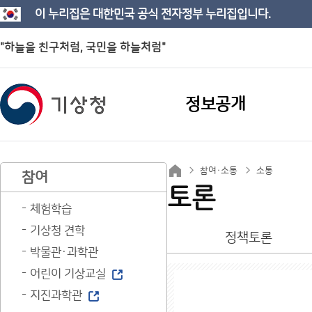
이 누리집은 대한민국 공식 전자정부 누리집입니다.
"하늘을 친구처럼, 국민을 하늘처럼"
정보공개
참여·소통
소통
참여
토론
체험학습
기상청 견학
정책토론
박물관·과학관
어린이 기상교실
지진과학관