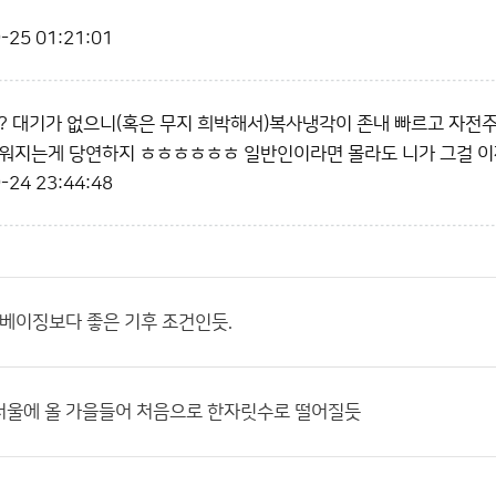
-25 01:21:01
? 대기가 없으니(혹은 무지 희박해서)복사냉각이 존내 빠르고 자전
워지는게 당연하지 ㅎㅎㅎㅎㅎㅎ 일반인이라면 몰라도 니가 그걸 이제
-24 23:44:48
 베이징보다 좋은 기후 조건인듯.
서울에 올 가을들어 처음으로 한자릿수로 떨어질듯