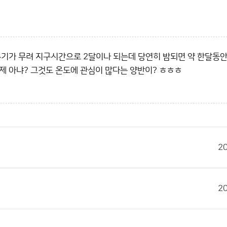
주기가 무려 지구시간으로 2달이나 되는데 당연히 밤되면 약 한달동
 아냐? 그것도 온도에 관심이 많다는 양반이? ㅎㅎㅎ
2
2