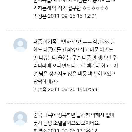
한파폭설얘기 하냐? 지금은 태풍가지고 얘
기하는게 딱 적기 같구만 ㅎㅎㅎㅎㅎㅎ
박정윤
2011-09-25 15:12:01
태풍 얘기좀 그만하세요!!ㅡㅡ 작년까지만
해도 태풍에들 관심없으시고 태풍 얘기도
안 나왔는데 올해는 무슨 태풍 만 생기면 우
리나라에 오니 안오니 그런 얘기나 하고...어
떤 님은 생기지도 않은 태풍 얘기 하고있고
답답하네요~
이순옥
2011-09-25 14:32:48
중국 내륙에 상륙하면 급격히 약해져 얼마
못가 금방 소멸할꺼으로 보이네요.
최경순
2011-09-25 13:36:12