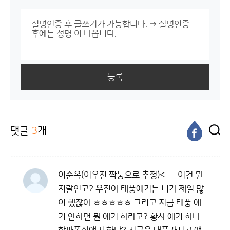
등록
댓글
3
개
이순옥(이우진 짝퉁으로 추정)<== 이건 뭔
지랄인고? 우진아 태풍얘기는 니가 제일 많
이 했잖아 ㅎㅎㅎㅎㅎ 그리고 지금 태풍 얘
기 안하면 뭔 얘기 하라고? 황사 얘기 하냐