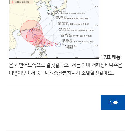
17호 태풍
은 과연어느쪽으로 갈것같나요...저는 아마 서해상바다수온
이많이낮아서 중국내륙쯤관통하다가 소멸할것같아요..
목록