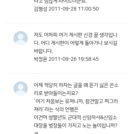
라고 점잖게 타이르더군요.
김형성
2011-09-28 11:00:50
저도 어차피 여기 게시판 신경 끌 생각입니
다. 어디 게시판이 어떻게 돌아가나 보시길
바랍니다.
박정윤
2011-09-26 19:58:45
이제 적당히 하자는 글을 왜 듣기 싫은 쓴소
리로 받아들이는지요?
´여기 처음보는 유져니까, 참견말고 찌그러
져라´라는 식의 언행은
이건머 쌍팔년도 군대적 신임하사&신임소
대장을 병장들이 가지고 노는 놀이입니까?
ㅋ