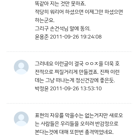
똑같아 지는 것만 못하죠.
적당히 워리어 하셨으면 이제그만 하셨으면
하는군요.
그리구 손건석님 말에 동의.
윤용준
2011-09-26 19:24:08
그러네요 이런글이 결국 ㅇㅇㅈ을 더욱 호
전적으로 찌질거리게 만들겠죠. 진짜 이런
데는 그냥 떠나는게 정신건강에 좋은듯.
박정윤
2011-09-26 13:53:10
표현의 자유를 막을수는 없는거지만 새로오
는 사람들은 우리들을 오히려 반감정으로
본다는것에 대해 또한번 충격먹었네요.