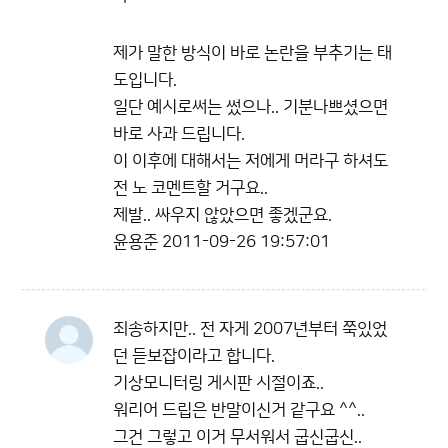
제가 말한 방식이 바로 논란을 부추기는 태
도입니다.
일단 예시로써는 썼으나.. 기분나쁘셨으면
바로 사과 드립니다.
이 이후에 대해서는 저에게 머라구 하셔도
전 노 코멘트할 거구요..
제발.. 싸우지 않았으면 좋겠군요.
윤용준
2011-09-26 19:57:01
죄송하지만.. 전 자게 2007년부터 쭉있었
던 듣보잡이라고 합니다.
기상모니터링 게시판 시절이죠..
워리어 드립은 반말이신거 같구요 ^^..
그건 그렇고 이거 무서워서 굽신굽신..