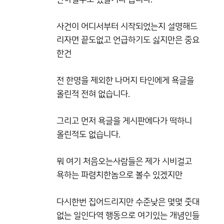
사건이 어디서부터 시작되었는지 설명해드
리자면 끝도없고 언급하기도 싫지만은 중요
한건
전 한명을 제외한 나머지 타인에게 욕글을
올린적 전혀 없습니다.
그리고 먼저 욕글을 게시판에다가 떡하니
올린적도 없습니다.
뭐 여기 처음오는사람들은 제가 시비걸고
욕하는 파렴치한놈으로 볼수 있겠지만
다시한번 집어드리지만 수준낮은 몇몇 줏대
없는 일인다역 행동으로 여기있는 개념인들