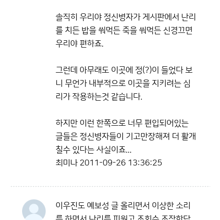
솔직히 우리야 정신병자가 게시판에서 난리
를 치든 밥을 쒀먹든 죽을 쒀먹든 신경끄면
우리야 편하죠.
그런데 아무래도 이곳에 정(?)이 들었다 보
니 무언가 내부적으로 이곳을 지키려는 심
리가 작용하는것 같습니다.
하지만 이런 한쪽으로 너무 편입되어있는
글들은 정신병자들이 기고만장해져 더 활개
칠수 있다는 사실이죠...
최미나
2011-09-26 13:36:25
이우진도 예보성 글 올리면서 이상한 소리
를 하면서 난리를 피웠고 조회수 조작한답