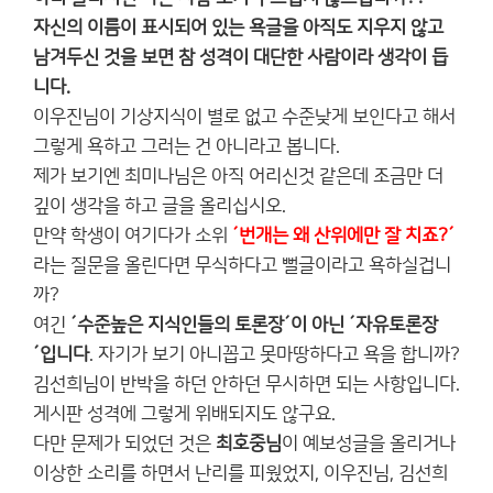
자신의 이름이 표시되어 있는
욕글을 아직도 지우지 않고
남겨두신 것을 보면 참 성격이 대단한 사람이라 생각이 듭
니다.
이우진님이 기상지식이 별로 없고 수준낮게 보인다고 해서
그렇게 욕하고 그러는 건 아니라고 봅니다.
제가 보기엔 최미나님은 아직 어리신것 같은데 조금만 더
깊이 생각을 하고 글을 올리십시오.
만약 학생이 여기다가 소위
´번개는 왜 산위에만 잘 치죠?´
라는 질문을 올린다면 무식하다고 뻘글이라고 욕하실겁니
까?
여긴
´수준높은 지식인들의 토론장´이 아닌 ´자유토론장
´입니다
. 자기가 보기 아니꼽고 못마땅하다고 욕을 합니까?
김선희님이 반박을 하던 안하던 무시하면 되는 사항입니다.
게시판 성격에 그렇게 위배되지도 않구요.
다만 문제가 되었던 것은
최호중님
이 예보성글을 올리거나
이상한 소리를 하면서 난리를 피웠었지, 이우진님, 김선희