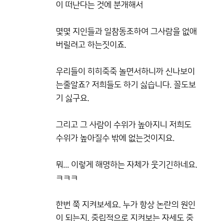
이 떠난다는 것에 분개해서
몇몇 지인들과 일참동조하여 그사람을 없애
버릴려고 하는짓이죠.
우리들이 히히죽죽 놀면서하니까 신나보이
는줄알죠? 저희들도 하기 싫습니다. 꼴도보
기 싫구요.
그리고 그 사람이 수위가 높아지니 저희도
수위가 높아질수 밖에 없는것이지요.
뭐... 이렇게 해명하는 자체가 웃기긴하네요.
ㅋㅋㅋ
한번 쭉 지켜보세요. 누가 항상 논란의 원인
이 되는지. 중립적으로 지켜보는 자세도 중