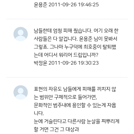
윤용준
2011-09-26 19:46:25
남들한테 엄청 피해 줬습니다. 여기 오래 한
사람들은 다 알겁니다. 윤용준 님이 못봐서
그렇죠. 그나마 누구덕에 최호중이 탈퇴했
는데 어디서 워리어 드립입니까?
박정윤
2011-09-26 19:30:23
표현의 자유도 남들에게 피해를 끼치지 않
는 범위안 구체적으로 들어가면,
문화적인 범주내에 용인할 수 있는게 자윱
니다.
눈에 거슬린다고 다른사람 눈살을 찌뿌리게
할 거면 그건 그 대상과