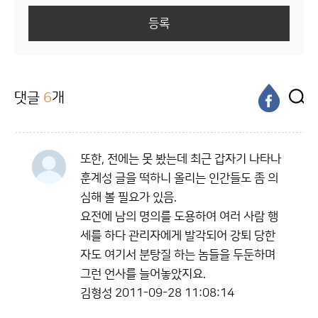
등록
댓글
6
개
또한, 전에는 못 봤는데 최근 갑자기 나타나
훈계성 글을 떡하니 올리는 인간들도 좀 의
심해 볼 필요가 있음.
요전에 남의 명의를 도용하여 여러 사람 행
세를 하다 관리자에게 발각되어 강퇴 당한
자도 여기서 분탕질 하는 놈들을 두둔하며
그런 언사를 늘어놓았지요.
김형성
2011-09-28 11:08:14