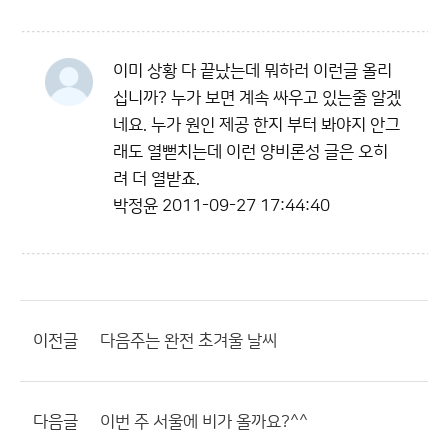
이미 상황 다 끝났는데 뭐하러 이런글 올리
십니까? 누가 보면 계속 싸우고 있는줄 알겠
네요. 누가 원인 제공 한지 부터 봐야지 안그
래도 열뻗치는데 이런 양비론성 글은 오히
려 더 열받죠.
박정윤
2011-09-27 17:44:40
이전글
다음주는 완전 초겨울 날씨
다음글
이번 주 서울에 비가 올까요?^^