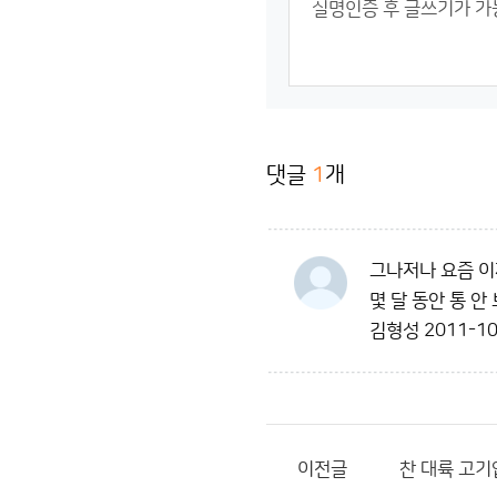
댓글
1
개
그나저나 요즘 이
몇 달 동안 통 안
김형성
2011-10
이전글
찬 대륙 고기