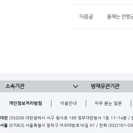
다음글
올해는 연평균
소속기관
방재유관기관
개인정보처리방침
이용안내
자주 묻는 질문
대전
(35208) 대전광역시 서구 청사로 189 정부대전청사 1동 11~14층 /
서울
(07062) 서울특별시 동작구 여의대방로16길 61 / 전화
(02)2181-0