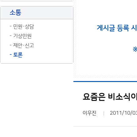
소통
민원·상담
게시글 등록 
기상민원
제안·신고
토론
요즘은 비소식이
이우진
2011/10/0