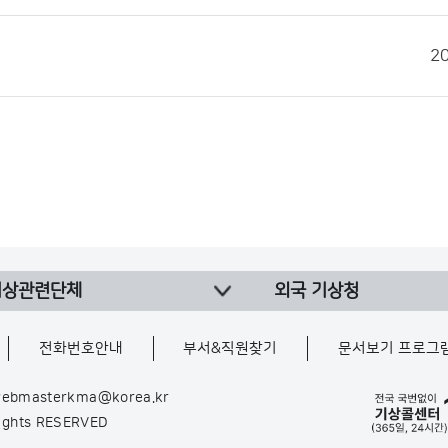
2
기상관련단체
외국 기상청
전화번호안내
부서&직원찾기
문서보기 프로그
ebmasterkma@korea.kr
Rights RESERVED