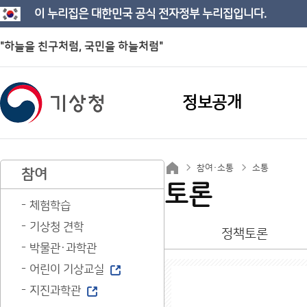
이 누리집은 대한민국 공식 전자정부 누리집입니다.
"하늘을 친구처럼, 국민을 하늘처럼"
정보공개
참여·소통
소통
참여
토론
체험학습
기상청 견학
정책토론
박물관·과학관
어린이 기상교실
지진과학관