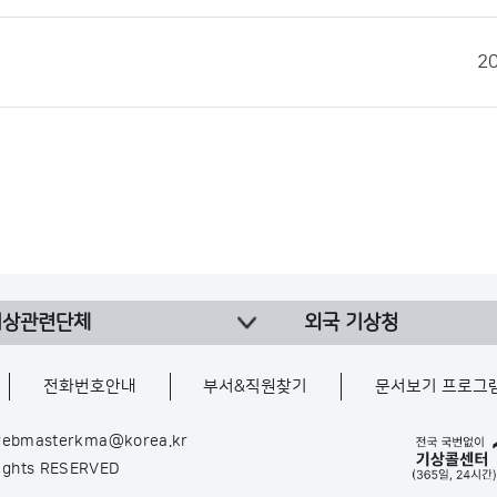
2
기상관련단체
외국 기상청
전화번호안내
부서&직원찾기
문서보기 프로그
ebmasterkma@korea.kr
Rights RESERVED