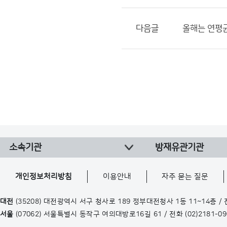
다음글
올해는 연평균
소속기관
방재유관기관
개인정보처리방침
이용안내
자주 묻는 질문
대전
(35208) 대전광역시 서구 청사로 189 정부대전청사 1동 11~14층 /
서울
(07062) 서울특별시 동작구 여의대방로16길 61 / 전화
(02)2181-0