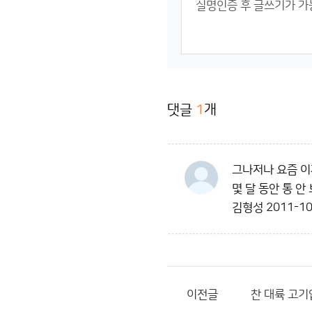
댓글
1
개
그나저나 요즘 이
몇 달 동안 통 안
김형성
2011-10
이전글
찬 대륙 고기