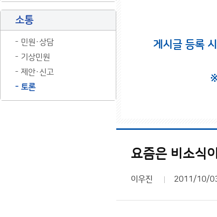
소통
민원·상담
게시글 등록 
기상민원
제안·신고
토론
요즘은 비소식이
이우진
2011/10/0