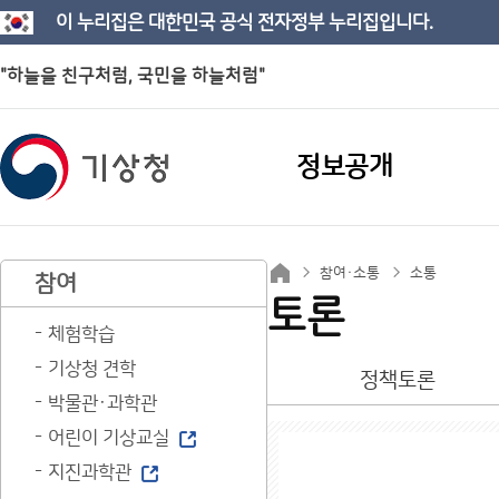
이 누리집은 대한민국 공식 전자정부 누리집입니다.
"하늘을 친구처럼, 국민을 하늘처럼"
정보공개
참여·소통
소통
참여
토론
체험학습
기상청 견학
정책토론
박물관·과학관
어린이 기상교실
지진과학관