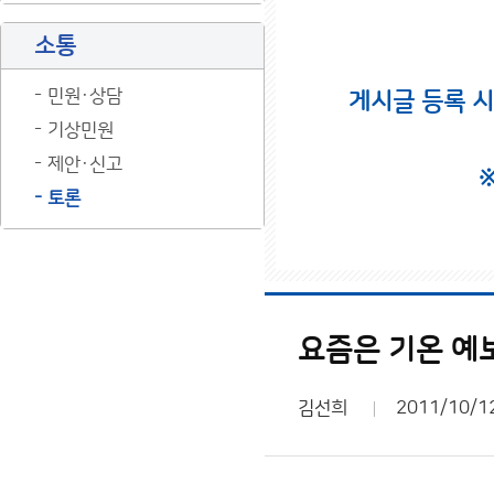
소통
민원·상담
게시글 등록 
기상민원
제안·신고
토론
요즘은 기온 예
김선희
2011/10/1