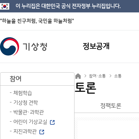
이 누리집은 대한민국 공식 전자정부 누리집입니다.
"하늘을 친구처럼, 국민을 하늘처럼"
정보공개
참여·소통
소통
참여
토론
체험학습
기상청 견학
정책토론
박물관·과학관
어린이 기상교실
지진과학관