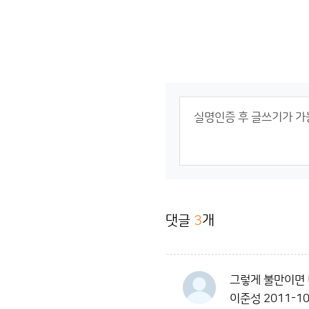
댓글
3
개
그렇게 불만이면
이준성
2011-10