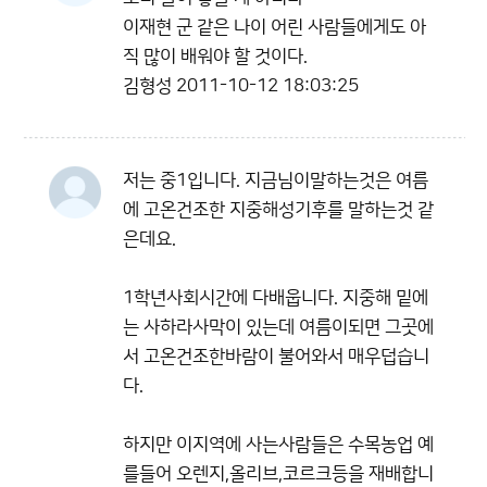
이재현 군 같은 나이 어린 사람들에게도 아
직 많이 배워야 할 것이다.
김형성
2011-10-12 18:03:25
저는 중1입니다. 지금님이말하는것은 여름
에 고온건조한 지중해성기후를 말하는것 같
은데요.
1학년사회시간에 다배웁니다. 지중해 밑에
는 사하라사막이 있는데 여름이되면 그곳에
서 고온건조한바람이 불어와서 매우덥습니
다.
하지만 이지역에 사는사람들은 수목농업 예
를들어 오렌지,올리브,코르크등을 재배합니