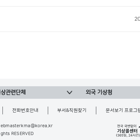
2
기상관련단체
외국 기상청
전화번호안내
부서&직원찾기
문서보기 프로그
ebmasterkma@korea.kr
Rights RESERVED