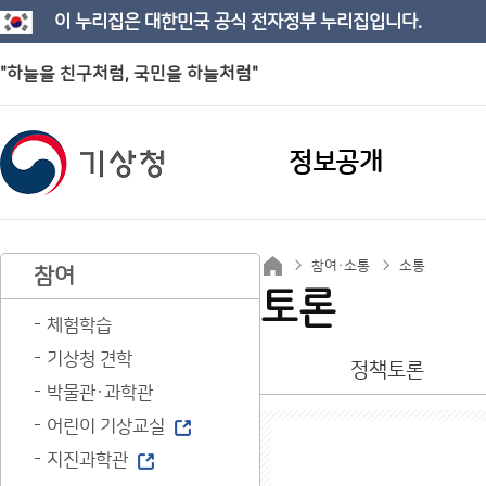
이 누리집은 대한민국 공식 전자정부 누리집입니다.
"하늘을 친구처럼, 국민을 하늘처럼"
정보공개
참여·소통
소통
참여
토론
체험학습
기상청 견학
정책토론
박물관·과학관
어린이 기상교실
지진과학관