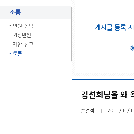
소통
민원·상담
게시글 등록 
기상민원
제안·신고
토론
김선희님을 왜 욕
손건석
2011/10/1