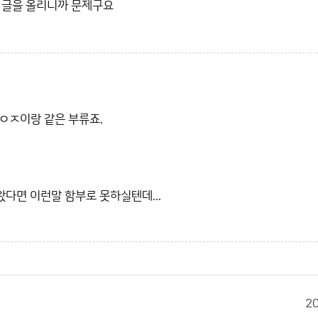
 글을 올리니까 문제구요
ㅇㅈ이랑 같은 부류죠.
다면 이런말 함부로 못하실텐데...
2