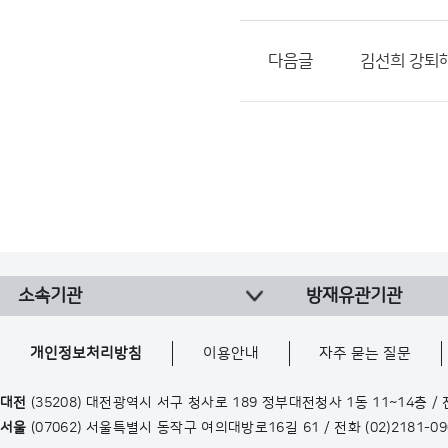
다음글
김선희 강퇴
소속기관
방재유관기관
개인정보처리방침
이용안내
자주 묻는 질문
대전
(35208) 대전광역시 서구 청사로 189 정부대전청사 1동 11~14층 /
서울
(07062) 서울특별시 동작구 여의대방로16길 61 / 전화
(02)2181-0