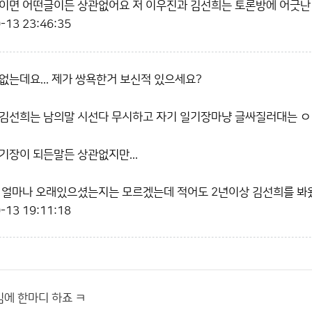
이면 어떤글이든 상관없어요 저 이우진과 김선희는 토론방에 어긋난
-13 23:46:35
없는데요... 제가 쌍욕한거 보신적 있으세요?
김선희는 남의말 시선다 무시하고 자기 일기장마냥 글싸질러대는 ㅇ
기장이 되든말든 상관없지만...
 얼마나 오래있으셨는지는 모르겠는데 적어도 2년이상 김선희를 봐왔
-13 19:11:18
에 한마디 하죠 ㅋ