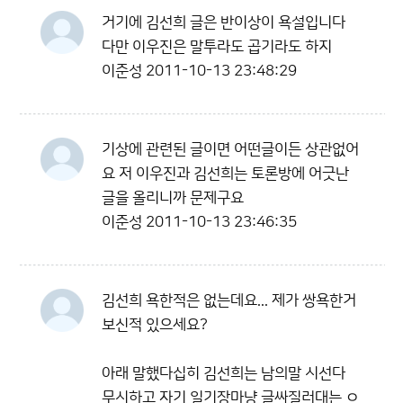
거기에 김선희 글은 반이상이 욕설입니다
다만 이우진은 말투라도 곱기라도 하지
이준성
2011-10-13 23:48:29
기상에 관련된 글이면 어떤글이든 상관없어
요 저 이우진과 김선희는 토론방에 어긋난
글을 올리니까 문제구요
이준성
2011-10-13 23:46:35
김선희 욕한적은 없는데요... 제가 쌍욕한거
보신적 있으세요?
아래 말했다십히 김선희는 남의말 시선다
무시하고 자기 일기장마냥 글싸질러대는 ㅇ