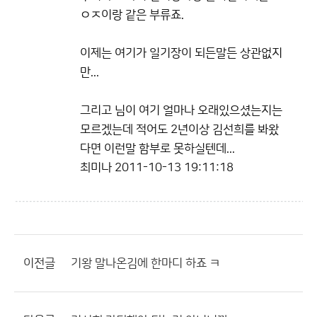
ㅇㅈ이랑 같은 부류죠.
이제는 여기가 일기장이 되든말든 상관없지
만...
그리고 님이 여기 얼마나 오래있으셨는지는
모르겠는데 적어도 2년이상 김선희를 봐왔
다면 이런말 함부로 못하실텐데...
최미나
2011-10-13 19:11:18
이전글
기왕 말나온김에 한마디 하죠 ㅋ