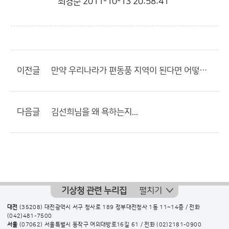
최경순
2011-10-13 20:58:41
이전글
만약 우리나라가 편동풍 지역이 된다면 어떻게 될까요?
다음글
김선희님을 왜 욕하는지...
기상청 관련 누리집
펼치기
대전
(35208) 대전광역시 서구 청사로 189 정부대전청사 1동 11~14층 / 전화
(042)481-7500
서울
(07062) 서울특별시 동작구 여의대방로16길 61 / 전화
(02)2181-0900