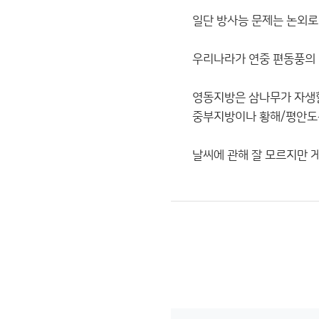
일단 방사능 문제는 논외로
우리나라가 연중 편동풍의 
영동지방은 삼나무가 자생
중부지방이나 황해/평안도
날씨에 관해 잘 모르지만 