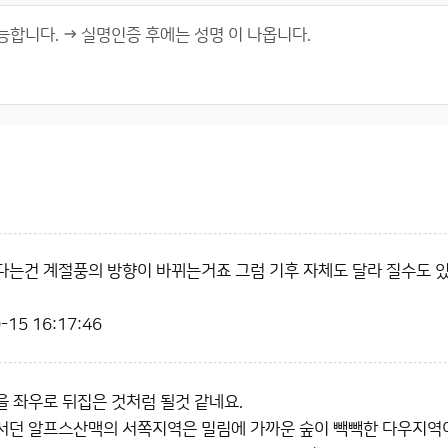
는건 계절풍의 방향이 바뀌는거죠 그럼 기후 자체도 달라 질수도 
-15 16:17:46
 좌우로 뒤집은 것처럼 될것 같네요.
서던 알프스산맥의 서쪽지역은 밀림에 가까운 숲이 빽빽한 다우지역