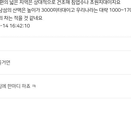
동편의 넓은 지역은 상대적으로 건조해 침엽수나 초원지대이지요
섬의 산맥은 높이가 3000미터대이고 우리나라는 대략 1000~1
 차는 적을 것 같네요
-14 16:42:10
올거면
에 한마디 하죠 ㅋ