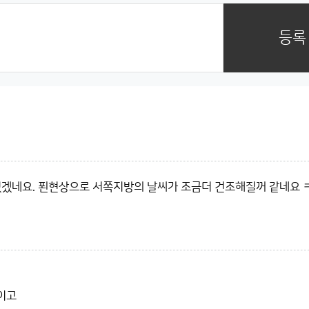
등록
있겠네요. 푄현상으로 서쪽지방의 날씨가 조금더 건조해질꺼 같네요 
이고