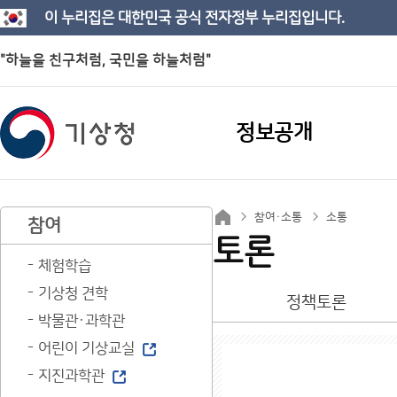
이 누리집은 대한민국 공식 전자정부 누리집입니다.
"하늘을 친구처럼, 국민을 하늘처럼"
정보공개
참여·소통
소통
참여
토론
체험학습
기상청 견학
정책토론
박물관·과학관
어린이 기상교실
지진과학관