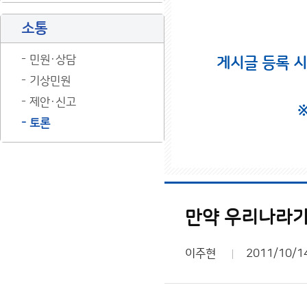
소통
민원·상담
게시글 등록 
기상민원
제안·신고
토론
만약 우리나라가
이주현
2011/10/1