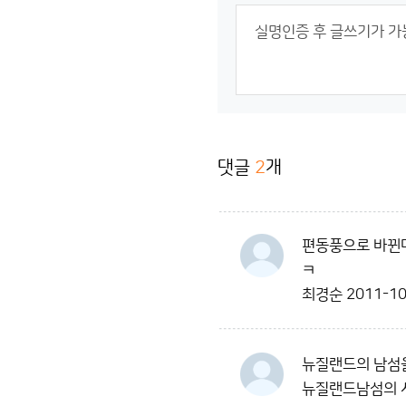
댓글
2
개
편동풍으로 바뀐다
ㅋ
최경순
2011-10
뉴질랜드의 남섬을
뉴질랜드남섬의 