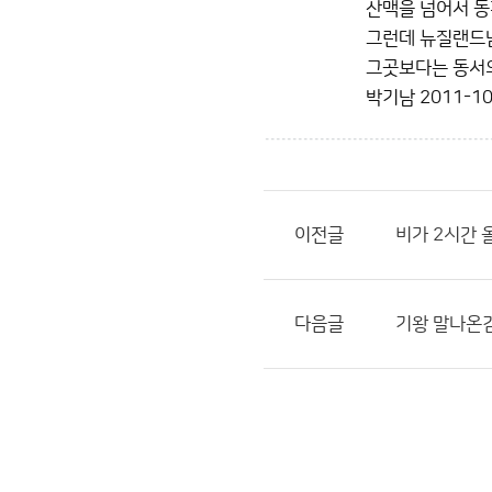
산맥을 넘어서 
그런데 뉴질랜드남
그곳보다는 동서의
박기남
2011-10
이전글
비가 2시간 
다음글
기왕 말나온김