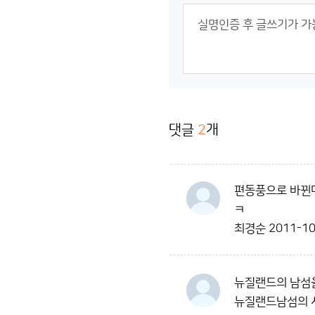
댓글
2
개
편동풍으로 바뀐다
ㅋ
최경순
2011-10
뉴질랜드의 남섬을
뉴질랜드남섬의 