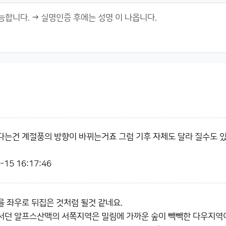
는건 계절풍의 방향이 바뀌는거죠 그럼 기후 자체도 달라 질수도 
-15 16:17:46
 좌우로 뒤집은 것처럼 될것 같네요.
서던 알프스산맥의 서쪽지역은 밀림에 가까운 숲이 빽빽한 다우지역