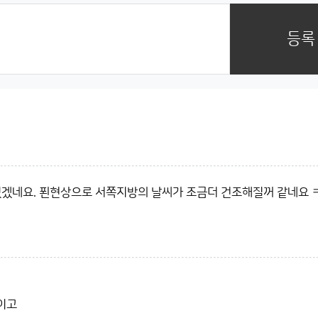
등록
있겠네요. 푄현상으로 서쪽지방의 날씨가 조금더 건조해질꺼 같네요 
이고