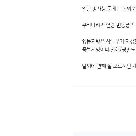
일단 방사능 문제는 논외로
우리나라가 연중 편동풍의 
영동지방은 삼나무가 자생
중부지방이나 황해/평안도
날씨에 관해 잘 모르지만 