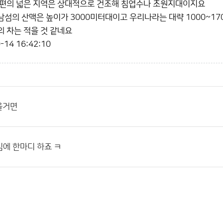
동편의 넓은 지역은 상대적으로 건조해 침엽수나 초원지대이지요
섬의 산맥은 높이가 3000미터대이고 우리나라는 대략 1000~1
 차는 적을 것 같네요
-14 16:42:10
올거면
에 한마디 하죠 ㅋ