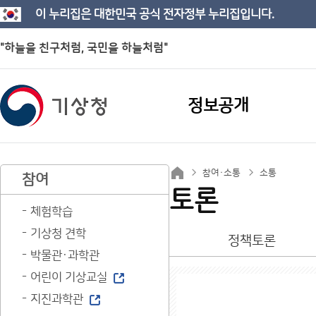
이 누리집은 대한민국 공식 전자정부 누리집입니다.
"하늘을 친구처럼, 국민을 하늘처럼"
정보공개
참여·소통
소통
참여
토론
체험학습
기상청 견학
정책토론
박물관·과학관
어린이 기상교실
지진과학관