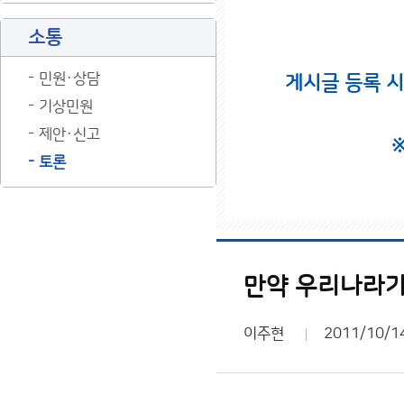
소통
민원·상담
게시글 등록 
기상민원
제안·신고
토론
만약 우리나라가
이주현
2011/10/1