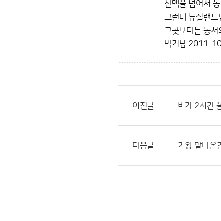
산맥을 넘어서 
그런데 뉴질랜드남
그곳보다는 동서의
박기남
2011-10
이전글
비가 2시간 
다음글
기왕 말나온김