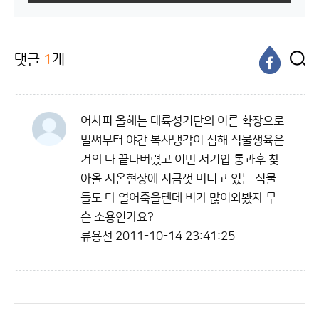
댓글
1
개
어차피 올해는 대륙성기단의 이른 확장으로
벌써부터 야간 복사냉각이 심해 식물생육은
거의 다 끝나버렸고 이번 저기압 통과후 찾
아올 저온현상에 지금껏 버티고 있는 식물
들도 다 얼어죽을텐데 비가 많이와봤자 무
슨 소용인가요?
류용선
2011-10-14 23:41:25