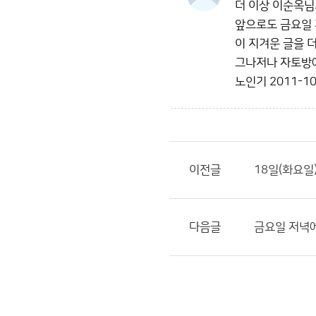
더 이상 이순옥님
앞으로도 금요일 저
이 지겨운 글을 
그나저나 자토방에
노인기
2011-10
이전글
18일(화요일
다음글
금요일 저녁에