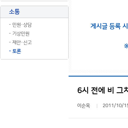
소통
민원·상담
게시글 등록 
기상민원
제안·신고
토론
6시 전에 비 
이순옥
2011/10/1