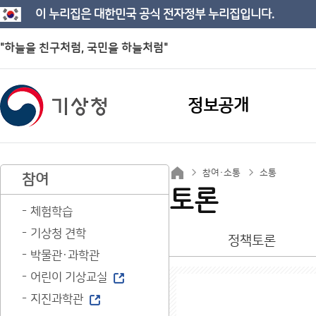
이 누리집은 대한민국 공식 전자정부 누리집입니다.
"하늘을 친구처럼, 국민을 하늘처럼"
정보공개
참여·소통
소통
참여
토론
체험학습
기상청 견학
정책토론
박물관·과학관
어린이 기상교실
지진과학관