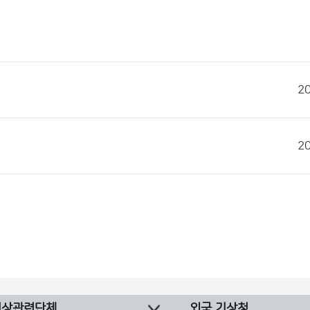
2
2
기상관련단체
외국 기상청