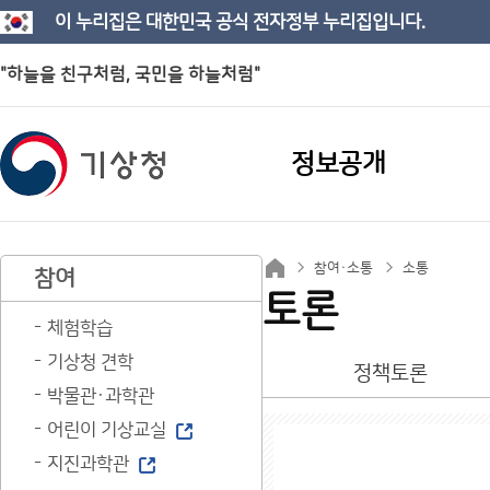
이 누리집은 대한민국 공식 전자정부 누리집입니다.
"하늘을 친구처럼, 국민을 하늘처럼"
정보공개
참여·소통
소통
참여
토론
체험학습
기상청 견학
정책토론
박물관·과학관
어린이 기상교실
지진과학관