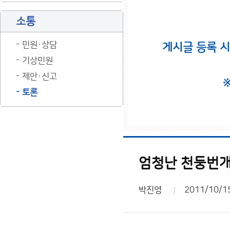
소통
민원·상담
게시글 등록 
기상민원
제안·신고
토론
엄청난 천둥번개.
박진영
2011/10/1