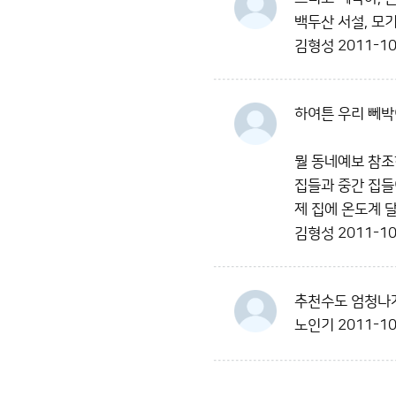
백두산 서설, 모
김형성
2011-10
하여튼 우리 뻬박
뭘 동네예보 참조
집들과 중간 집들
제 집에 온도계 
김형성
2011-10
추천수도 엄청나게
노인기
2011-10