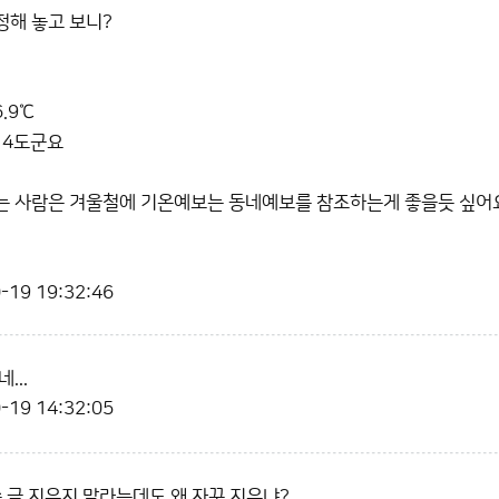
해 놓고 보니?
.9℃
 4도군요
는 사람은 겨울철에 기온예보는 동네예보를 참조하는게 좋을듯 싶어
-19 19:32:46
...
-19 14:32:05
쓴 글 지우지 말라는데도 왜 자꾸 지우냐?