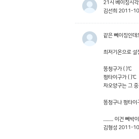
21시 베이징시각기
김선희
2011-10
같은 뻬이징인데
최저기온으로 설정
똥청구가 ( )℃
펑타이구가 ( )℃
차오양구는 그 중간
똥청구나 펑타이구
........ 이건
김형성
2011-10