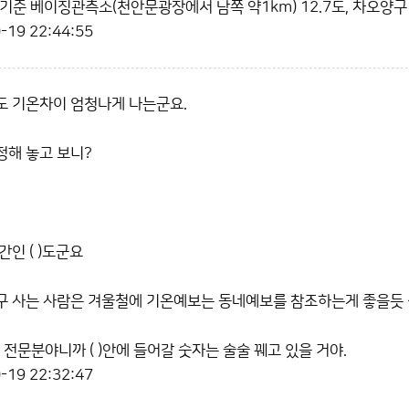
준 베이징관측소(천안문광장에서 남쪽 약1km) 12.7도, 차오양구 9.8
-19 22:44:55
도 기온차이 엄청나게 나는군요.
해 놓고 보니?
인 ( )도군요
 사는 사람은 겨울철에 기온예보는 동네예보를 참조하는게 좋을듯 
 뻬박이 전문분야니까 ( )안에 들어갈 숫자는 술술 꿰고 있을 거야.
-19 22:32:47