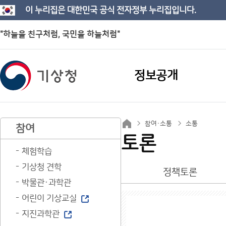
이 누리집은 대한민국 공식 전자정부 누리집입니다.
"하늘을 친구처럼, 국민을 하늘처럼"
정보공개
참여·소통
소통
참여
토론
체험학습
기상청 견학
정책토론
박물관·과학관
어린이 기상교실
지진과학관