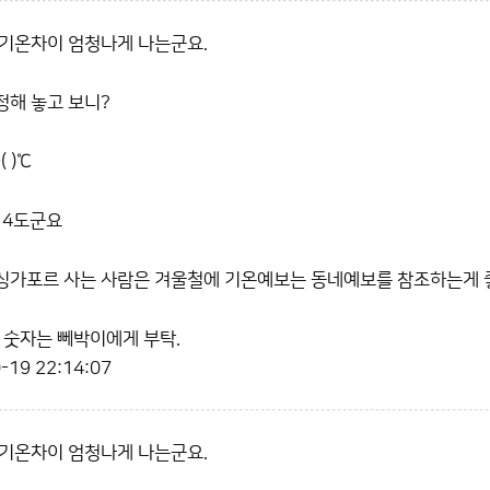
기온차이 엄청나게 나는군요.
해 놓고 보니?
 )℃
 4도군요
싱가포르 사는 사람은 겨울철에 기온예보는 동네예보를 참조하는게 
에 들어갈 숫자는 뻬박이에게 부탁.
-19 22:14:07
기온차이 엄청나게 나는군요.