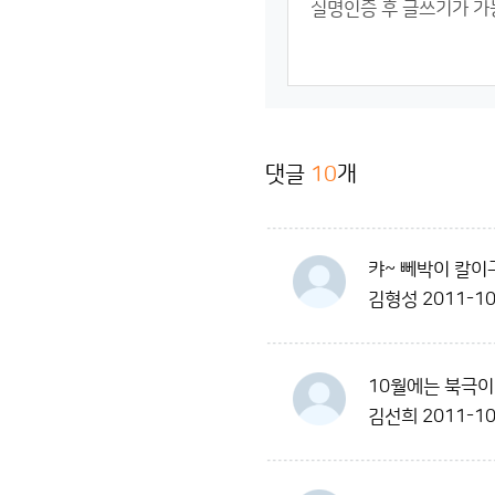
댓글
10
개
캬~ 뻬박이 칼이구
김형성
2011-10
10월에는 북극이
김선희
2011-10