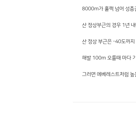
8000m가 훌쩍 넘어 성층
산 정상부근의 경우 1년 
산 정상 부근은 -40도까지
해발 100m 오를때 마다 기
그러면 에베레스트처럼 높은