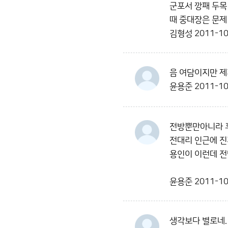
군포서 깡패 두목
때 중대장은 문제
김형성
2011-10
음 여담이지만 제
윤용준
2011-10
전방뿐만아니라 후
전대리 인근에 진
용인이 이런데 
윤용준
2011-10
생각보다 별로네.