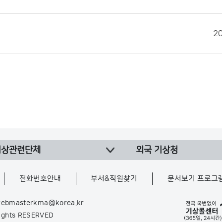
2
기상관련단체
외국 기상청
전화번호안내
부서&직원찾기
문서보기 프로그
ebmasterkma@korea.kr
Rights RESERVED