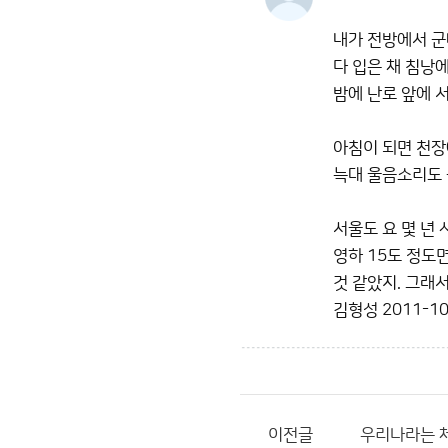
내가 전방에서 군
다 입은 채 침낭에
밤에 난로 앞에 
아침이 되면 천장
늑대 울음소리도 
서울도 요 몇 년
영하 15도 정도
것 같았지. 그래서
김형성
2011-10
이전글
우리나라는 체