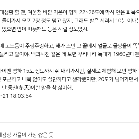
대생활 할 땐, 겨울철 바깥 기온이 영하 22~26도에 막사 안은 화목
 들어가서 모포 7장 정도 덮고 잤지. 그래도 발은 시려서 10분 이내
서 있으면 앞이 따뜻해도 등은 시릴 정도였지.
에 고드름이 주렁주렁하고, 해가 뜨면 그 끝에서 얼굴로 물방울이 똑똑
들리고 말이야. 백과사전 같은 데 보면 우리나라 늑대가 1960년대엔
 사이엔 영하 15도 정도까지 쉬 내려가지만, 실제로 체험해 보면 영하
면 포근하고 내복 없이도 살만하다고 생각했지만, 20도가 넘어가면서부
 난 동천(冬天)이란 말을 참 싫어해.
-21 18:03:54
감상 가을이 가장 짧은 듯.