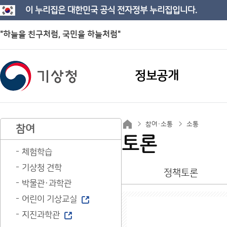
이 누리집은 대한민국 공식 전자정부 누리집입니다.
"하늘을 친구처럼, 국민을 하늘처럼"
정보공개
참여·소통
소통
참여
토론
체험학습
기상청 견학
정책토론
박물관·과학관
어린이 기상교실
지진과학관