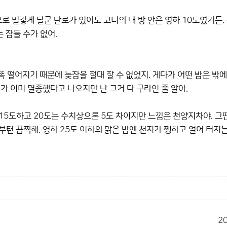
으로 벌겋게 달군 난로가 있어도 코너의 내 방 안은 영하 10도였거든.
는 잠들 수가 없어.
 떨어지기 때문에 늦잠을 절대 잘 수 없었지. 게다가 어떤 밤은 밖
가 이미 멸종했다고 나오지만 난 그거 다 구라인 줄 알아.
 15도하고 20도는 수치상으론 5도 차이지만 느낌은 천양지차야. 그
턴 끔찍해. 영하 25도 이하의 맑은 밤엔 천지가 쨍하고 얼어 터지
2