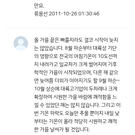
만요.
류용선
2011-10-26 01:30:46
올 가을 끝은 빠를지라도 결코 시작이 늦지
는 않았습니다. 8월 하순부터 대륙성 기단
의 영향으로 전국의 아침기온이 10도선까
지 내려가고 일교차가 크게 벌어지며 기후
학적인 가을이 시작되었으며, 다른 해 같으
면 늦여름 더위가 이어지기도 할 9월 하순~
10월 상순에 대륙고기압이 두차례나 크게
확장하여 시원한 가을 바람에 쾌적함을 느
낄 수 있었던 해는 많지 않습니다. 그리고 이
번 기온 하락도 오늘만 추울 뿐이지 내일 낮
부터는 기온이 올라 적당히 시원하고 쾌적
한 가을 날씨가 될 것입니다.