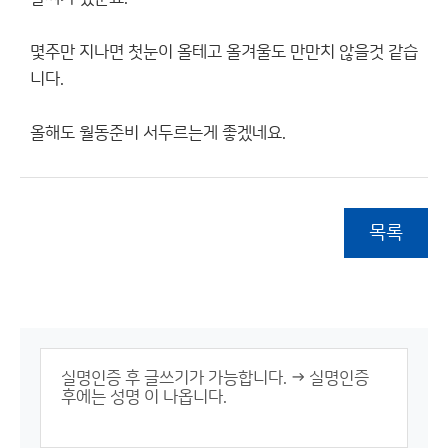
몇주만 지나면 첫눈이 올테고 올겨울도 만만치 않을것 같습
니다.
올해도 월동준비 서두르는게 좋겠네요.
목록