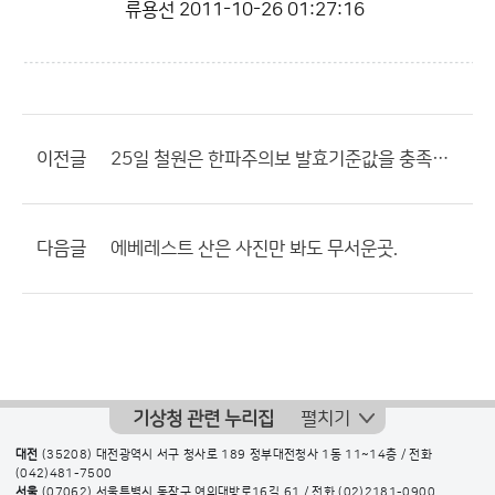
류용선
2011-10-26 01:27:16
이전글
25일 철원은 한파주의보 발효기준값을 충족했습니다.
다음글
에베레스트 산은 사진만 봐도 무서운곳.
기상청 관련 누리집
펼치기
대전
(35208) 대전광역시 서구 청사로 189 정부대전청사 1동 11~14층 / 전화
(042)481-7500
서울
(07062) 서울특별시 동작구 여의대방로16길 61 / 전화
(02)2181-0900