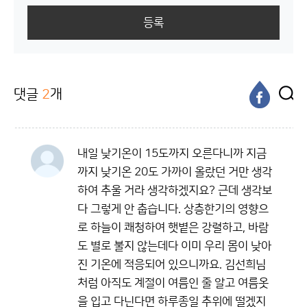
등록
댓글
2
개
내일 낮기온이 15도까지 오른다니까 지금
까지 낮기온 20도 가까이 올랐던 거만 생각
하여 추울 거라 생각하겠지요? 근데 생각보
다 그렇게 안 춥습니다. 상층한기의 영향으
로 하늘이 쾌청하여 햇볕은 강렬하고, 바람
도 별로 불지 않는데다 이미 우리 몸이 낮아
진 기온에 적응되어 있으니까요. 김선희님
처럼 아직도 계절이 여름인 줄 알고 여름옷
을 입고 다닌다면 하루종일 추위에 떨겠지