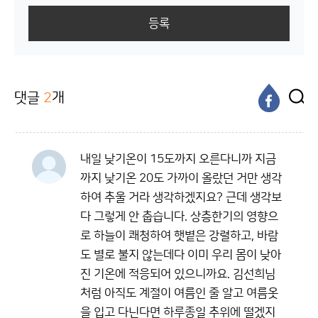
등록
댓글
2
개
내일 낮기온이 15도까지 오른다니까 지금
까지 낮기온 20도 가까이 올랐던 거만 생각
하여 추울 거라 생각하겠지요? 근데 생각보
다 그렇게 안 춥습니다. 상층한기의 영향으
로 하늘이 쾌청하여 햇볕은 강렬하고, 바람
도 별로 불지 않는데다 이미 우리 몸이 낮아
진 기온에 적응되어 있으니까요. 김선희님
처럼 아직도 계절이 여름인 줄 알고 여름옷
을 입고 다닌다면 하루종일 추위에 떨겠지