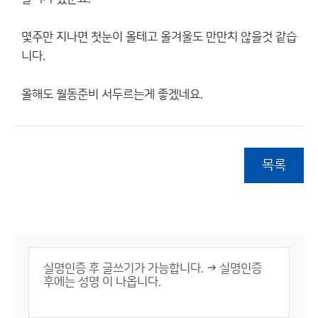
몇주만 지나면 첫눈이 올테고 올겨울도 만만치 않을것 같습
니다.
올해도 월동준비 서두르는게 좋겠네요.
목록