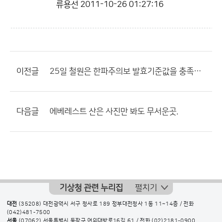
류용선
2011-10-26 01:27:16
이전글
25일 철원은 한파주의보 발효기준값을 충족했습니다.
다음글
에베레스트 산은 사진만 봐도 무서운곳.
기상청 관련 누리집
펼치기
대전
(35208) 대전광역시 서구 청사로 189 정부대전청사 1동 11~14층 / 전화
(042)481-7500
서울
(07062) 서울특별시 동작구 여의대방로16길 61 / 전화
(02)2181-0900