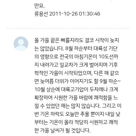
만요.
류용선
2011-10-26 01:30:46
올 가을 끝은 빠를지라도 결코 시작이 늦지
는 않았습니다. 8월 하순부터 대륙성 기단
의 영향으로 전국의 아침기온이 10도선까
지 내려가고 일교차가 크게 벌어지며 기후
학적인 가을이 시작되었으며, 다른 해 같으
면 늦여름 더위가 이어지기도 할 9월 하순~
10월 상순에 대륙고기압이 두차례나 크게
확장하여 시원한 가을 바람에 쾌적함을 느
낄 수 있었던 해는 많지 않습니다. 그리고 이
번 기온 하락도 오늘만 추울 뿐이지 내일 낮
부터는 기온이 올라 적당히 시원하고 쾌적
한 가을 날씨가 될 것입니다.