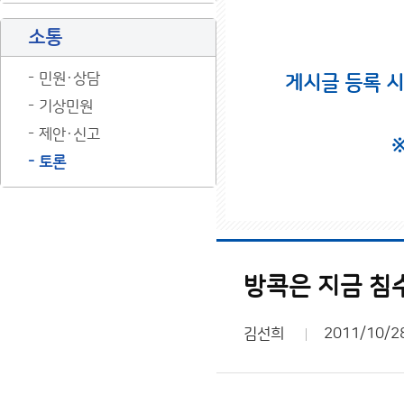
소통
민원·상담
게시글 등록 
기상민원
제안·신고
토론
방콕은 지금 침
김선희
2011/10/2