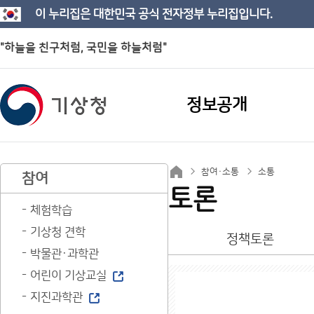
이 누리집은 대한민국 공식 전자정부 누리집입니다.
"하늘을 친구처럼, 국민을 하늘처럼"
정보공개
참여·소통
소통
참여
토론
체험학습
기상청 견학
정책토론
박물관·과학관
어린이 기상교실
지진과학관