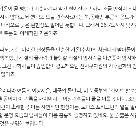
 기온이 곧 평년과 비슷하거나 약간 떨어진다고 하니 조금 안심이 되네
빠지지 않아도 되겠네요. 오늘 관측자료에는 북,동해안 부근의 온도가
상대적으로 낮은 푄현상도 일어난 듯합니다. 그래서 26,7도까지 낮
날씨로는 꽤 이례적인 기온이죠.
라도, 저는 이러한 현상들을 단순한 기온(수치)의 차원에서 받아들이
행복했던 시절의 끝자락과 불행할 시절의 앞자락을 어렴풋이 암시하
. 그간 과학자들이 끊임없이 경고해오던 전지구차원의 기후변화의 
 말이죠.
 우리나라 여름의 이상저온, 태국의 물난리, 미 북동부의 ´화이트 
물론 곧이어 이 기록을 깨어버리는 이상기후들이 줄을 이를 것이니, 조
인간이 초래한 것이든 자연적인 현상이든. 토마스 프리드먼의 말을 빌
럼 분명 요즘의 날씨들이 이를 훌륭히 증명하고 있네요. 물론 짧은 시
것은 분명해 보입니다.