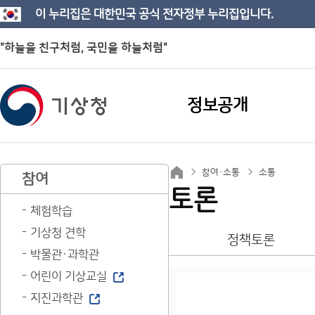
이 누리집은 대한민국 공식 전자정부 누리집입니다.
"하늘을 친구처럼, 국민을 하늘처럼"
정보공개
참여·소통
소통
참여
토론
체험학습
기상청 견학
정책토론
박물관·과학관
어린이 기상교실
지진과학관