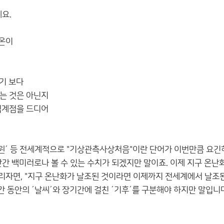
요.
기온이
기 보다
는 것은 아닌지
임계점을 드디어
할로윈´ 등 전세계적으로 "기상관측사상처음"이란 단어가 이번만큼 요긴
만간 백미러로나 볼 수 있는 수치가 되겠지만 말이죠. 이제 지구 온난
리자면, "지구 온난화가 날조된 것이라면 이제까지 전세계에서 날조된
간 동안의 ´날씨´와 장기간에 걸친 ´기후´를 구분해야 하지만 말입니