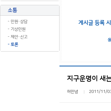
소통
민원·상담
게시글 등록 
기상민원
제안·신고
토론
지구운명이 새는
허민녕
2011/11/0