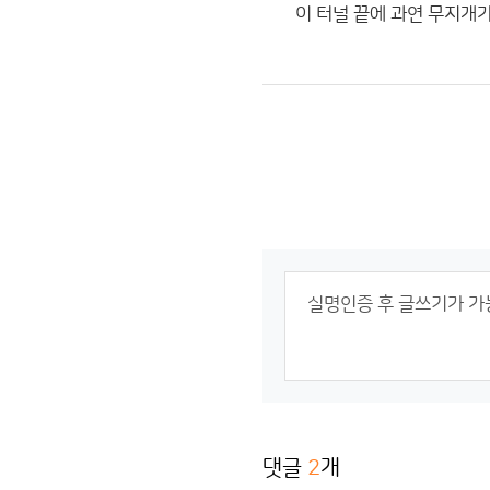
이 터널 끝에 과연 무지개가
댓글
2
개