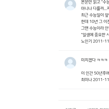
본문만 읽고 "수
아니나 다를까...
최근 수능일이 앞
헌데 10년 그 이
그땐 수능이라 안
"일생에 중요한 
노인기
2011-11
미치겠다 ㅋㅋㅋ
이 인간 50년후
최미나
2011-11