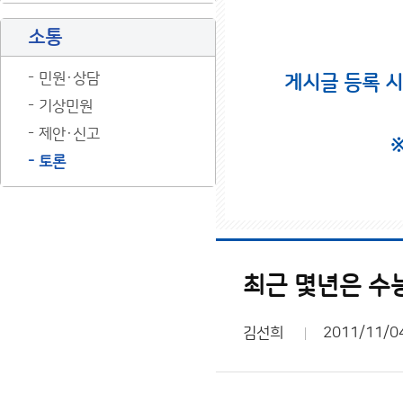
소통
민원·상담
게시글 등록 
기상민원
제안·신고
토론
최근 몇년은 수
김선희
2011/11/0