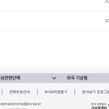
2
2
기상관련단체
외국 기상청
전화번호안내
부서&직원찾기
문서보기 프로그
ebmasterkma@korea.kr