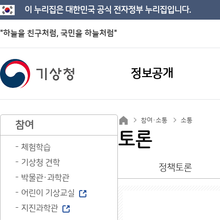
이 누리집은 대한민국 공식 전자정부 누리집입니다.
"하늘을 친구처럼, 국민을 하늘처럼"
정보공개
참여·소통
소통
참여
토론
체험학습
기상청 견학
정책토론
박물관·과학관
어린이 기상교실
지진과학관