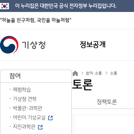
이 누리집은 대한민국 공식 전자정부 누리집입니다.
"하늘을 친구처럼, 국민을 하늘처럼"
정보공개
참여·소통
소통
참여
토론
체험학습
기상청 견학
정책토론
박물관·과학관
어린이 기상교실
지진과학관