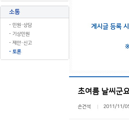
소통
민원·상담
게시글 등록 
기상민원
제안·신고
토론
초여름 날씨군요
손건석
2011/11/0