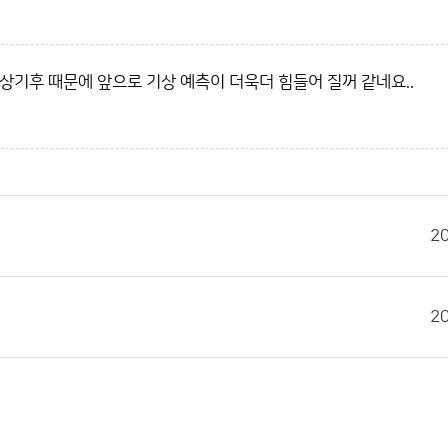
상기후 때문에 앞으로 기상 예측이 더욱더 힘들어 질꺼 같네요..
2
2