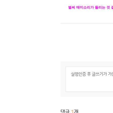
벌써 매미소리가 들리는 것 같
댓글
1
개