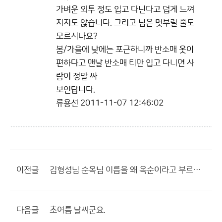
가벼운 외투 정도 입고 다닌다고 덥게 느껴
지지도 않습니다. 그리고 님은 멋부릴 줄도
모르시나요?
봄/가을에 낮에는 포근하니까 반소매 옷이
편하다고 맨날 반소매 티만 입고 다니면 사
람이 정말 싸
보인답니다.
류용선
2011-11-07 12:46:02
이전글
김형성님 순옥님 이름을 왜 옥순이라고 부르나요?
다음글
초여름 날씨군요.