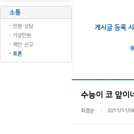
소통
민원·상담
게시글 등록 
기상민원
제안·신고
토론
수능이 코 앞이네
최경순
2011/11/0