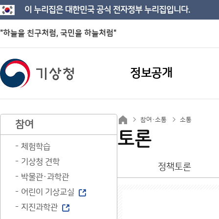
이 누리집은 대한민국 공식 전자정부 누리집입니다.
"하늘을 친구처럼, 국민을 하늘처럼"
정보공개
참여·소통
소통
참여
토론
체험학습
기상청 견학
정책토론
박물관·과학관
어린이 기상교실
지진과학관