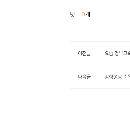
댓글
0
개
이전글
요즘 경부고속
다음글
김형성님 순