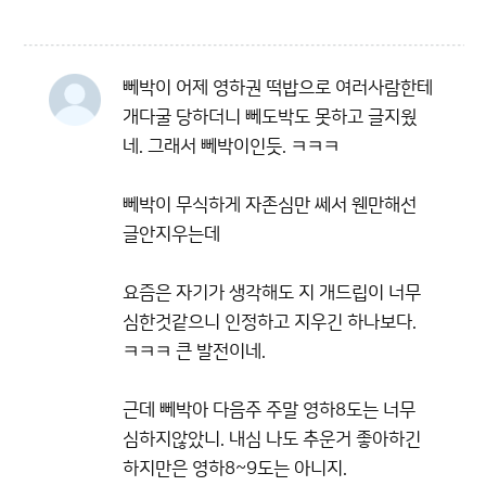
뻬박이 어제 영하권 떡밥으로 여러사람한테
개다굴 당하더니 뻬도박도 못하고 글지웠
네. 그래서 뻬박이인듯. ㅋㅋㅋ
뻬박이 무식하게 자존심만 쎄서 웬만해선
글안지우는데
요즘은 자기가 생각해도 지 개드립이 너무
심한것같으니 인정하고 지우긴 하나보다.
ㅋㅋㅋ 큰 발전이네.
근데 뻬박아 다음주 주말 영하8도는 너무
심하지않았니. 내심 나도 추운거 좋아하긴
하지만은 영하8~9도는 아니지.