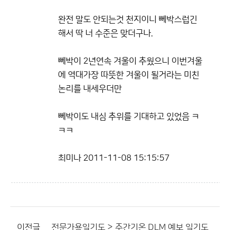
완전 말도 안되는것 천지이니 뻬박스럽긴
해서 딱 너 수준은 맞더구나.
뻬박이 2년연속 겨울이 추웠으니 이번겨울
에 역대가장 따뜻한 겨울이 될거라는 미친
논리를 내세우더만
뻬박이도 내심 추위를 기대하고 있었음 ㅋ
ㅋㅋ
최미나
2011-11-08 15:15:57
이전글
전문가용일기도 > 주간기온 DLM 예보 일기도